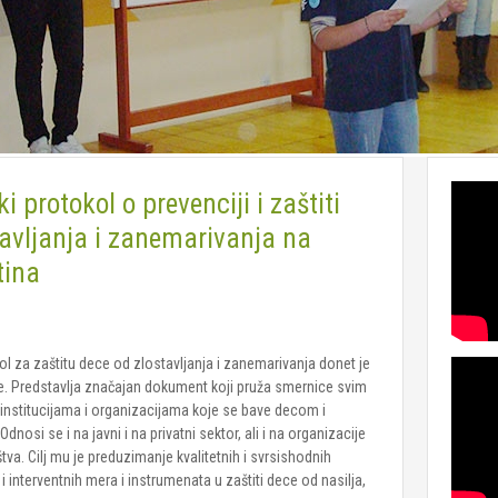
 protokol o prevenciji i zaštiti
tavljanja i zanemarivanja na
tina
ol za zaštitu dece od zlostavljanja i zanemarivanja donet je
e. Predstavlja značajan dokument koji pruža smernice svim
institucijama i organizacijama koje se bave decom i
nosi se i na javni i na privatni sektor, ali i na organizacije
štva. Cilj mu je preduzimanje kvalitetnih i svrsishodnih
 i interventnih mera i instrumenata u zaštiti dece od nasilja,