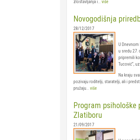
zlostavljanja i...
više
Novogodišnja prired
28/12/2017
U Dnevnom b
u sredu 27.
pripremili k
Tucović“, u
Na kraju sva
pozivaju roditelji, staratelji, ali i pred
pružaju...
više
Program psihološke p
Zlatiboru
21/09/2017