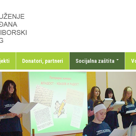
jekti
Donatori, partneri
Socijalna zaštita
Vo