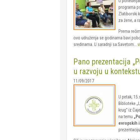
U ponedeljak
programa ps
Zlatiborski 
za žene, a r
Prema rečim
ovo udruženja se godinama bavi pobol
sredinama. U saradnji sa Savetom...
v
Pano prezentacija „P
u razvoju u kontekstu
11/09/2017
U petak, 15
Biblioteke „
krug“ iz Čaj
na temu
„Po
evropskih i
prezentaciju