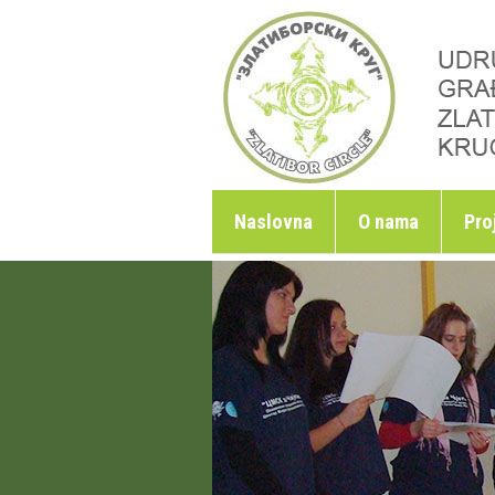
Skoči na glavni sadržaj
Naslovna
O nama
Pro