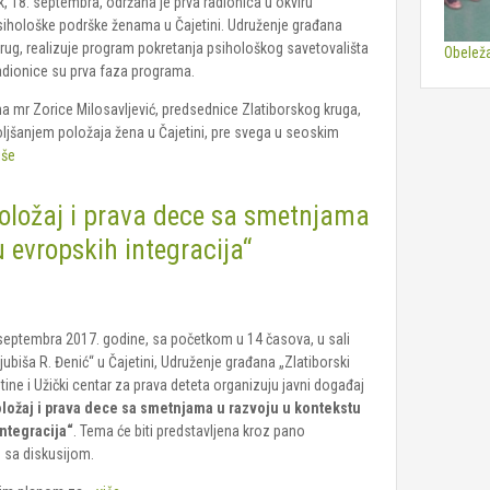
, 18. septembra, održana je prva radionica u okviru
ihološke podrške ženama u Čajetini. Udruženje građana
krug, realizuje program pokretanja psihološkog savetovališta
Obeleža
adionice su prva faza programa.
a mr Zorice Milosavljević, predsednice Zlatiborskog kruga,
jšanjem položaja žena u Čajetini, pre svega u seoskim
iše
oložaj i prava dece sa smetnjama
 evropskih integracija“
.septembra 2017. godine, sa početkom u 14 časova, u sali
Ljubiša R. Đenić“ u Čajetini, Udruženje građana „Zlatiborski
etine i Užički centar za prava deteta organizuju javni događaj
ložaj i prava dece sa smetnjama u razvoju u kontekstu
ntegracija“
. Tema će biti predstavljena kroz pano
 sa diskusijom.