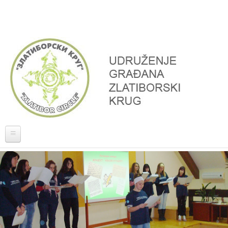
Skoči na glavni sadržaj
Naslovna
O nama
Projekti
Donatori, partneri