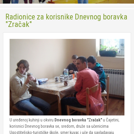
Socijalna zaštita
Radionice za korisnike Dnevnog boravka
Usluga Pomoć u kući za stare
"Zračak"
Usluga Dnevni boravak
Volonteri
Foto
Kontakt
U uređenoj kuhinji u okviru
Dnevnog boravka "Zračak"
u Čajetini,
korisnici Dnevnog boravka se, sredom, druže sa učenicima
Ugostiteljsko-turističke škole, smer kuvar, i uče da savladavaju