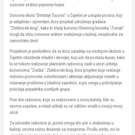
osnovne veštine pripreme hrane.
Osnovna škola "Dimitrije Tucović" u Čajetini je ustupila prostor, koji
je adaptiran i opremljen, kroz projekat udruženja građana
"Zlatiborski krug", kako bi stariji korisnici Dnevnog boravka "Zračak"
mogli da stiču osnovne veštine snalaženja u kuhinji, neophodne za
samostalni život.
Projektom je predviđeno da se kroz saradnju sa srednjom školom u
Čajetini obezbede mladići i devojke, koji uče da postanu kuvari, kako
bi se tokom realizacije planiranih radionica, našli u ulozi učitelja
korisnicima "Zračka". Zlatiborski krug, kroz projekte koje realizuje
redovno promoviše volonterizam i aktivnije uključivanje mladih u
rešavanje problema u lokalnoj zajednici, a pre svega u poboljšanje
položaja pripadnika osetljivih grupa.
Prve dve radionice, koje su realizovane u novoj kuhinji, bile su
veoma uspešne, a mladi učitelji su se odlično snašli u svojoj novoj
ulozi.
Za učesnike radionice je, pored onoga što uče o snalaženju u
kuhinji, veoma važno druženje sa vršnjacima. Prošlu sredu, svi će