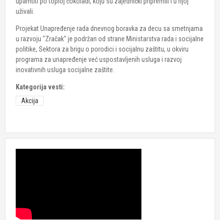
upamtiti po toploj čokoladi, koju su zajednički pripremili i u njoj
uživali.
Projekat Unapređenje rada dnevnog boravka za decu sa smetnjama
u razvoju "Zračak" je podržan od strane Ministarstva rada i socijalne
politike, Sektora za brigu o porodici i socijalnu zaštitu, u okviru
programa za unapređenje već uspostavljenih usluga i razvoj
inovativnih usluga socijalne zaštite.
Kategorija vesti:
Akcija