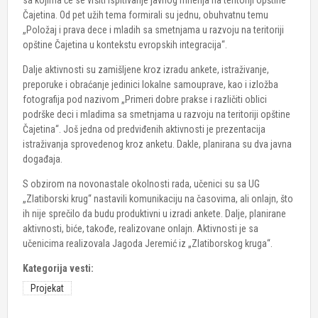
Čajetina. Od pet užih tema formirali su jednu, obuhvatnu temu
„Položaj i prava dece i mladih sa smetnjama u razvoju na teritoriji
opštine Čajetina u kontekstu evropskih integracija“.
Dalje aktivnosti su zamišljene kroz izradu ankete, istraživanje,
preporuke i obraćanje jedinici lokalne samouprave, kao i izložba
fotografija pod nazivom „Primeri dobre prakse i različiti oblici
podrške deci i mladima sa smetnjama u razvoju na teritoriji opštine
Čajetina“. Još jedna od predviđenih aktivnosti je prezentacija
istraživanja sprovedenog kroz anketu. Dakle, planirana su dva javna
događaja.
S obzirom na novonastale okolnosti rada, učenici su sa UG
„Zlatiborski krug“ nastavili komunikaciju na časovima, ali onlajn, što
ih nije sprečilo da budu produktivni u izradi ankete. Dalje, planirane
aktivnosti, biće, takođe, realizovane onlajn. Aktivnosti je sa
učenicima realizovala Jagoda Jeremić iz „Zlatiborskog kruga“.
Kategorija vesti:
Projekat