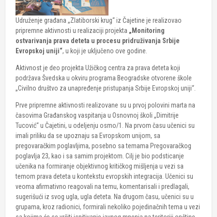
Udruženje građana „Zlatiborski krug“ iz Čajetine je realizovao
pripremne aktivnosti u realizaciji projekta
„Monitoring
ostvarivanja prava deteta u procesu pridruživanja Srbije
Evropskoj uniji“
, u koji je uključeno ove godine.
Aktivnost je deo projekta Užičkog centra za prava deteta koji
podržava Švedska u okviru programa Beogradske otvorene škole
„Civilno društvo za unapređenje pristupanja Srbije Evropskoj uniji“.
Prve pripremne aktivnosti realizovane su u prvoj polovini marta na
časovima Građanskog vaspitanja u Osnovnoj školi „Dimitrije
Tucović“ u Čajetini, u odeljenju osmo/1. Na prvom času učenici su
imali priliku da se upoznaju sa Evropskom unijom, sa
pregovaračkim poglavljima, posebno sa temama Pregovaračkog
poglavlja 23, kao i sa samim projektom. Cilj je bio podsticanje
učenika na formiranje objektivnog kritičkog mišljenja u vezi sa
temom prava deteta u kontekstu evropskih integracija. Učenici su
veoma afirmativno reagovali na temu, komentarisali i predlagali,
sugerišući iz svog ugla, ugla deteta. Na drugom času, učenici su u
grupama, kroz radionici, formirali nekoliko pojedinačnih tema u vezi
sa kojima će se vršiti ispitivanje javnog mnenja na teritoriji opštine