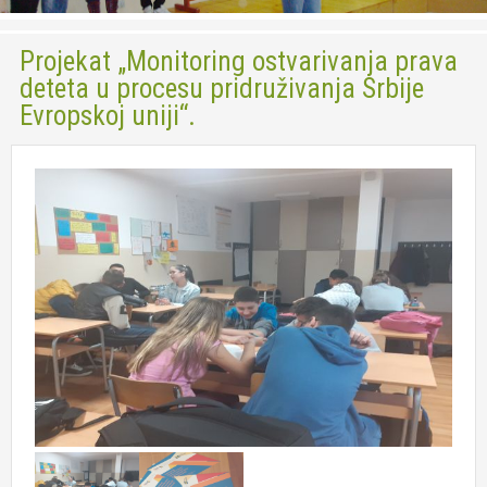
Socijalna zaštita
Projekat „Monitoring ostvarivanja prava
Usluga Pomoć u kući za stare
deteta u procesu pridruživanja Srbije
Usluga Dnevni boravak
Evropskoj uniji“.
Volonteri
Foto
Kontakt