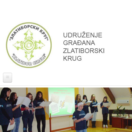
Skoči na glavni sadržaj
Naslovna
O nama
Projekti
Donatori, partneri