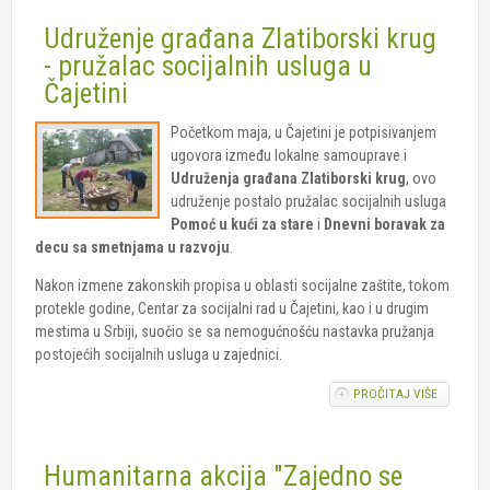
ORGANIZ
Udruženje građana Zlatiborski krug
PRIKUPL
POMOĆI 
- pružalac socijalnih usluga u
UGROŽEN
Čajetini
POPLAV
Početkom maja, u Čajetini je potpisivanjem
ugovora između lokalne samouprave i
Udruženja građana Zlatiborski krug
, ovo
udruženje postalo pružalac socijalnih usluga
Pomoć u kući za stare
i
Dnevni boravak za
decu sa smetnjama u razvoju
.
Nakon izmene zakonskih propisa u oblasti socijalne zaštite, tokom
protekle godine, Centar za socijalni rad u Čajetini, kao i u drugim
mestima u Srbiji, suočio se sa nemogućnošću nastavka pružanja
postojećih socijalnih usluga u zajednici.
PROČITAJ VIŠE
O
UDRUŽEN
GRAĐAN
ZLATIBO
Humanitarna akcija "Zajedno se
KRUG -
PRUŽALA