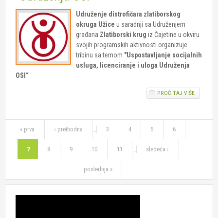
Udruženje distrofičara zlatiborskog
okruga Užice
u saradnji sa Udruženjem
građana
Zlatiborski krug
iz Čajetine u okviru
svojih programskih aktivnosti organizuje
tribinu sa temom
"Uspostavljanje socijalnih
usluga, licenciranje i uloga Udruženja
OSI“
PROČITAJ VIŠE
O TRIBIN
"USPOST
SOCIJAL
USLUGA,
Stranice
LICENCIR
« prva
‹ prethodna
…
3
4
5
6
ULOGA U
OSI"
7
8
9
10
11
…
sledeća ›
poslednja »