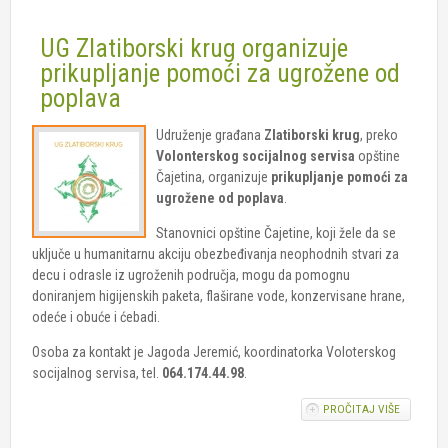
KRUG"
DOSTAVI
UG Zlatiborski krug organizuje
CRVENO
KRSTU U
prikupljanje pomoći za ugrožene od
PRVU
poplava
KOLIČINU
PRIKUPL
POMOĆI
Udruženje građana
Zlatiborski krug
, preko
Volonterskog socijalnog servisa
opštine
Čajetina, organizuje
prikupljanje pomoći za
ugrožene od poplava
.
Stanovnici opštine Čajetine, koji žele da se
uključe u humanitarnu akciju obezbeđivanja neophodnih stvari za
decu i odrasle iz ugroženih područja, mogu da pomognu
doniranjem higijenskih paketa, flaširane vode, konzervisane hrane,
odeće i obuće i ćebadi.
Osoba za kontakt je Jagoda Jeremić, koordinatorka Voloterskog
socijalnog servisa, tel.
064.174.44.98
.
PROČITAJ VIŠE
O UG
ZLATIBO
KRUG