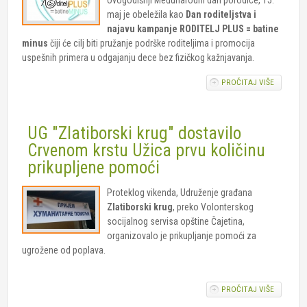
maj je obeležila kao
Dan roditeljstva i
najavu kampanje RODITELJ PLUS = batine
minus
čiji će cilj biti pružanje podrške roditeljima i promocija
uspešnih primera u odgajanju dece bez fizičkog kažnjavanja.
PROČITAJ VIŠE
O OBELE
MEĐUNAR
DAN
PORODIC
UG "Zlatiborski krug" dostavilo
Crvenom krstu Užica prvu količinu
prikupljene pomoći
Proteklog vikenda, Udruženje građana
Zlatiborski krug
, preko Volonterskog
socijalnog servisa opštine Čajetina,
organizovalo je prikupljanje pomoći za
ugrožene od poplava.
PROČITAJ VIŠE
O UG
"ZLATIBO