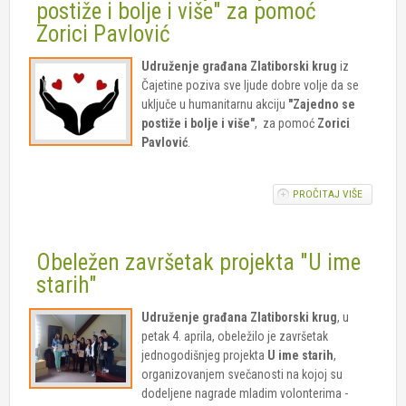
postiže i bolje i više" za pomoć
SOCIJAL
Zorici Pavlović
USLUGA 
ČAJETINI
Udruženje građana
Zlatiborski krug
iz
Čajetine poziva sve ljude dobre volje da se
uključe u humanitarnu akciju
"Zajedno se
postiže i bolje i više"
, za pomoć
Zorici
Pavlović
.
PROČITAJ VIŠE
O
HUMANIT
AKCIJA
"ZAJEDN
Obeležen završetak projekta "U ime
POSTIŽE 
BOLJE I V
starih"
ZA POM
ZORICI
Udruženje građana Zlatiborski krug
, u
PAVLOVI
petak 4. aprila, obeležilo je završetak
jednogodišnjeg projekta
U ime starih
,
organizovanjem svečanosti na kojoj su
dodeljene nagrade mladim volonterima -