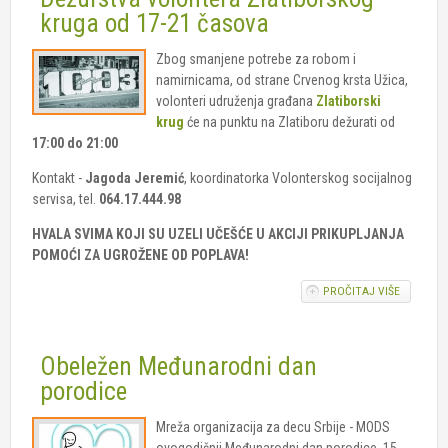
PLESNE
kruga od 17-21 časova
GRUPE S
UP U UŽI
Zbog smanjene potrebe za robom i
namirnicama, od strane Crvenog krsta Užica,
volonteri udruženja građana
Zlatiborski
krug
će na punktu na Zlatiboru dežurati od
17:00 do 21:00
Kontakt -
Jagoda Jeremić
, koordinatorka Volonterskog socijalnog
servisa, tel.
064.17.444.98
HVALA SVIMA KOJI SU UZELI UČEŠĆE U AKCIJI PRIKUPLJANJA
POMOĆI ZA UGROŽENE OD POPLAVA!
PROČITAJ VIŠE
O DEŽUR
VOLONT
ZLATIBO
KRUGA OD
Obeležen Međunarodni dan
21 ČASO
porodice
Mreža organizacija za decu Srbije - MODS
ovogodišnji Međunarodni dan porodice, 15.