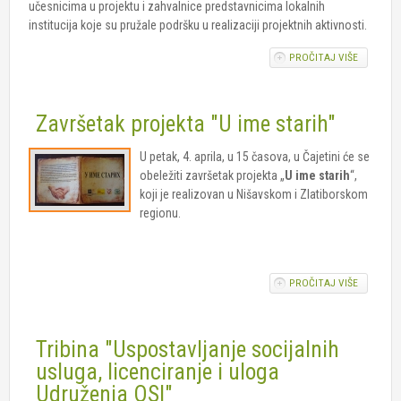
učesnicima u projektu i zahvalnice predstavnicima lokalnih
institucija koje su pružale podršku u realizaciji projektnih aktivnosti.
PROČITAJ VIŠE
O
OBELEŽE
ZAVRŠET
PROJEKT
Završetak projekta "U ime starih"
"U IME
STARIH"
U petak, 4. aprila, u 15 časova, u Čajetini će se
obeležiti završetak projekta „
U ime starih
“,
koji je realizovan u Nišavskom i Zlatiborskom
regionu.
PROČITAJ VIŠE
O
ZAVRŠET
PROJEKT
"U IME
Tribina "Uspostavljanje socijalnih
STARIH"
usluga, licenciranje i uloga
Udruženja OSI"