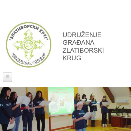
Skoči na glavni sadržaj
Naslovna
O nama
Projekti
Donatori, partneri