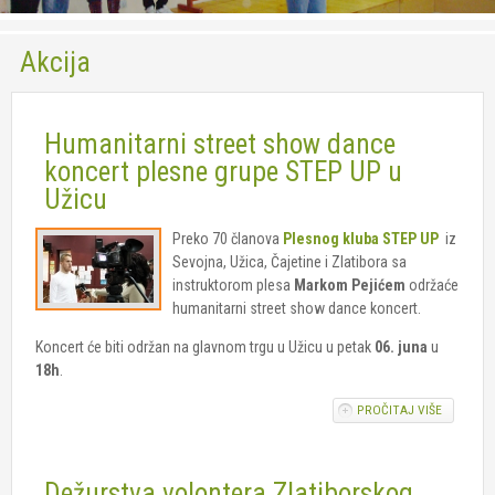
Socijalna zaštita
Akcija
Usluga Pomoć u kući za stare
Usluga Dnevni boravak
Humanitarni street show dance
Volonteri
koncert plesne grupe STEP UP u
Užicu
Foto
Preko 70 članova
Plesnog kluba STEP UP
iz
Kontakt
Sevojna, Užica, Čajetine i Zlatibora sa
instruktorom plesa
Markom Pejićem
održaće
humanitarni street show dance koncert.
Koncert će biti održan na glavnom trgu u Užicu u petak
06. juna
u
18h
.
PROČITAJ VIŠE
O
HUMANIT
STREET
SHOW DA
Dežurstva volontera Zlatiborskog
KONCERT